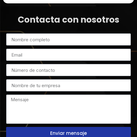
Contacta con nosotros
Enviar mensaje